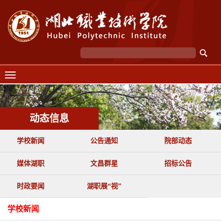
动态信息
学校新闻
公告通知
院部动态
媒体湖职
文昌群星
招标公告
时政要闻
湖职展“视”
学校新闻