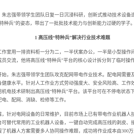
。
，朱志强带领学生团队日复一日沉浸科研，创新式推动技术设备
“特种兵”的姿态，带出了一批批技术能力与创新能力过硬的学子
1 高压线“特种兵”解决行业技术难题
工作室用一排资料柜一分为二，一半伏案办公，一半是小型操作
成员交流，他将高压线“特种兵”平台的核心设计拆分到了临时操
1年开始，朱志强带领学生团队攻克配网带电作业技术。配电网需要
备健康水平。针对人工作业方式劳动强度大、安全风险高、工作
用机电技术研制出高压线“特种兵”平台。该平台可在不停电状态
配电、配网、消缺、检修等工作。
露，针对电网设备的日常维护，目前市场上已有带电作业机器人
台可替代常用的工业机器人设备，一键自动完成高压线的剥皮、
服了机器人方案需要多人协同操作难题，成功将作业成本由300万