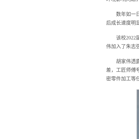
数年如一
后成长速度明
该校20
伟加入了朱志
胡家伟透
差，工匠师傅
密零件加工等