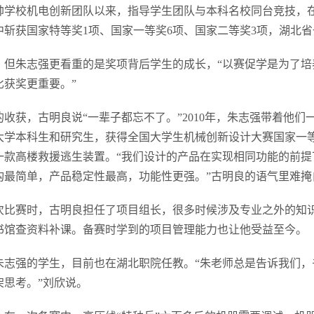
帅学校机电创新团队以来，指导学生团队与本科名校同台竞技，
斩获国家特等奖1项、国家一等奖6项、国家二等奖3项，湖北省
，但朱志强更看重的是奖项背后学生的成长，“以赛促学是为了培
比获奖更重要。”
的收获，古明良说“一辈子都忘不了。”2010年，朱志强带着他们
大学本科生和研究生，获得全国大学生机械创新设计大赛国家一
一款高楼救援逃生装置。“我们设计的产品在实现相同功能的前提
构最简单，产品稳定性最高，功能性更强。”古明良的语气里难掩
次比赛时，古明良担任了项目组长，很多时候涉及专业之外的知
书馆查资料补课。备赛时学到的项目管理能力也让他受益至今。
朱志强的学生，目前也在湖北职院任教。“朱老师总是告诉我们，
架思考。”刘欣说。