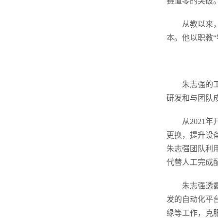
赛道零的突破
从教以来
本。他以职教
朱志强的
研发和与团队
从202
更换，提升设
朱志强团队利
代替人工完成
朱志强透
发的自动化平
缘等工作，克