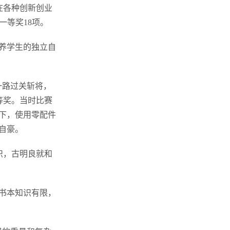
在各种创新创业
一等奖18项。
养学生的独立自
一路过关斩将，
等奖。当时比赛
下，使用零配件
自豪。
识，古明良就和
书本知识有限，