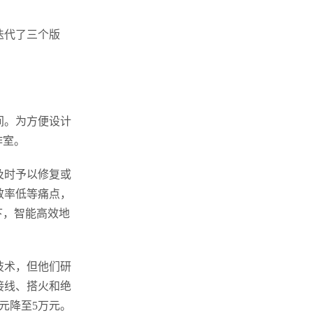
迭代了三个版
。
间。为方便设计
作室。
及时予以修复或
效率低等痛点，
下，智能高效地
技术，但他们研
接线、搭火和绝
元降至5万元。