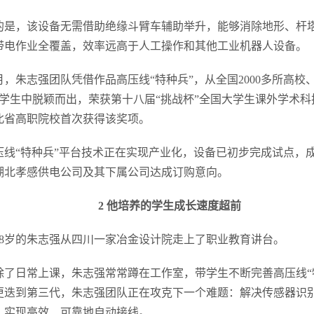
的是，该设备无需借助绝缘斗臂车辅助举升，能够消除地形、杆
带电作业全覆盖，效率远高于人工操作和其他工业机器人设备。
11月，朱志强团队凭借作品高压线“特种兵”，从全国2000多所高校
名学生中脱颖而出，荣获第十八届“挑战杯”全国大学生课外学术
北省高职院校首次获得该奖项。
压线“特种兵”平台技术正在实现产业化，设备已初步完成试点，
与湖北孝感供电公司及其下属公司达成订购意向。
2 他培养的学生成长速度超前
，28岁的朱志强从四川一家冶金设计院走上了职业教育讲台。
除了日常上课，朱志强常常蹲在工作室，带学生不断完善高压线“
更迭到第三代，朱志强团队正在攻克下一个难题：解决传感器识
，实现高效、可靠地自动接线。