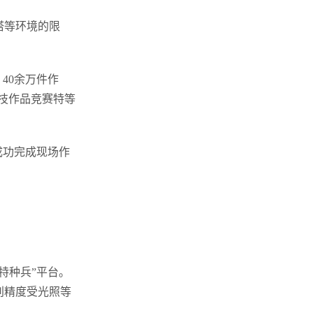
塔等环境的限
、40余万件作
科技作品竞赛特等
成功完成现场作
特种兵”平台。
别精度受光照等