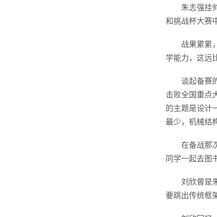
朱志强挂
和挑战杯大赛中
战果累累
学能力，这远
谈起备赛
击败全国重点
的主题是设计
最少，机械结
在备战那
同学一起去图
刘欣曾是
要跳出传统框