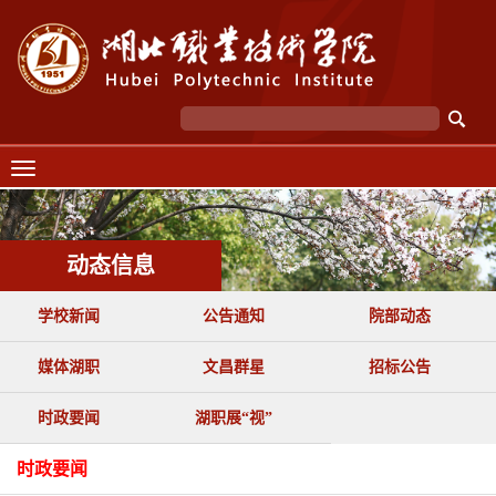
动态信息
学校新闻
公告通知
院部动态
媒体湖职
文昌群星
招标公告
时政要闻
湖职展“视”
时政要闻