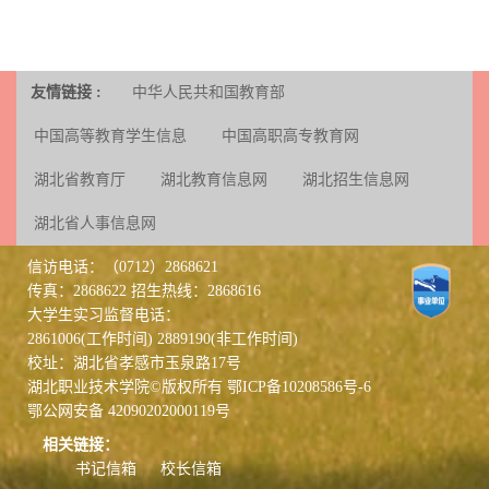
友情链接 :
中华人民共和国教育部
中国高等教育学生信息
中国高职高专教育网
湖北省教育厅
湖北教育信息网
湖北招生信息网
湖北省人事信息网
信访电话：（0712）2868621
传真：2868622 招生热线：2868616
大学生实习监督电话：
2861006(工作时间) 2889190(非工作时间)
校址：湖北省孝感市玉泉路17号
湖北职业技术学院©版权所有
鄂ICP备10208586号-6
鄂公网安备 42090202000119号
相关链接：
书记信箱
校长信箱