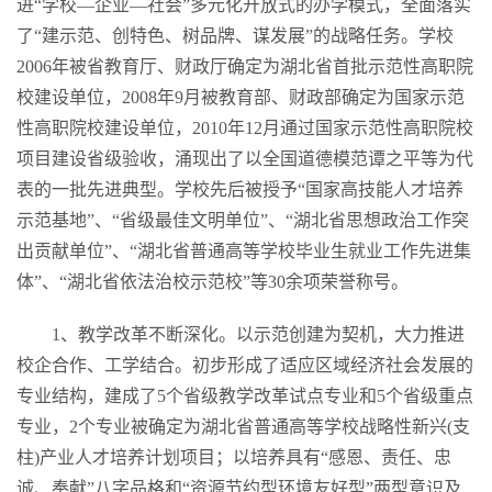
进“学校—企业—社会”多元化开放式的办学模式，全面落实
了“建示范、创特色、树品牌、谋发展”的战略任务。学校
2006年被省教育厅、财政厅确定为湖北省首批示范性高职院
校建设单位，2008年9月被教育部、财政部确定为国家示范
性高职院校建设单位，2010年12月通过国家示范性高职院校
项目建设省级验收，涌现出了以全国道德模范谭之平等为代
表的一批先进典型。学校先后被授予“国家高技能人才培养
示范基地”、“省级最佳文明单位”、“湖北省思想政治工作突
出贡献单位”、“湖北省普通高等学校毕业生就业工作先进集
体”、“湖北省依法治校示范校”等30余项荣誉称号。
1、教学改革不断深化。以示范创建为契机，大力推进
校企合作、工学结合。初步形成了适应区域经济社会发展的
专业结构，建成了5个省级教学改革试点专业和5个省级重点
专业，2个专业被确定为湖北省普通高等学校战略性新兴(支
柱)产业人才培养计划项目；以培养具有“感恩、责任、忠
诚、奉献”八字品格和“资源节约型环境友好型”两型意识及