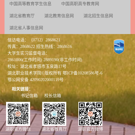
中国高等教育学生信息
中国高职高专教育网
湖北省教育厅
湖北教育信息网
湖北招生信息网
湖北省人事信息网
信访电话：（0712）2868621
传真：2868622 招生热线：2868616
大学生实习监督电话：
2861006(工作时间) 2889190(非工作时间)
校址：湖北省孝感市玉泉路17号
湖北职业技术学院©版权所有
鄂ICP备10208586号-6
鄂公网安备 42090202000119号
相关链接：
书记信箱
校长信箱
湖职官方微信
湖北省教育厅
湖职官方微博